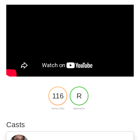
116
R
MINUTES
REMAJA
Casts