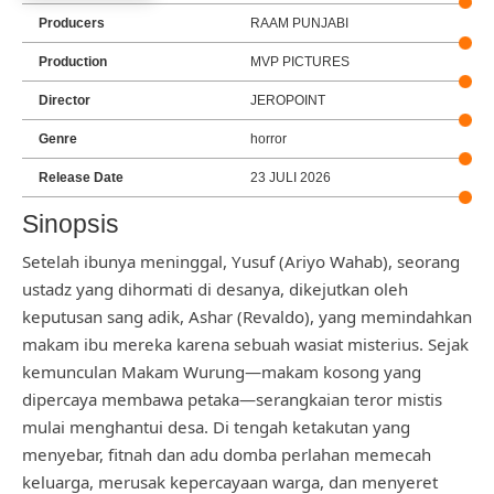
Producers
RAAM PUNJABI
Production
MVP PICTURES
Director
JEROPOINT
Genre
horror
Release Date
23 JULI 2026
Sinopsis
Setelah ibunya meninggal, Yusuf (Ariyo Wahab), seorang
ustadz yang dihormati di desanya, dikejutkan oleh
keputusan sang adik, Ashar (Revaldo), yang memindahkan
makam ibu mereka karena sebuah wasiat misterius. Sejak
kemunculan Makam Wurung—makam kosong yang
dipercaya membawa petaka—serangkaian teror mistis
mulai menghantui desa. Di tengah ketakutan yang
menyebar, fitnah dan adu domba perlahan memecah
keluarga, merusak kepercayaan warga, dan menyeret