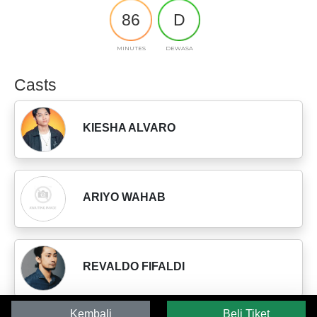
86
D
MINUTES
DEWASA
Casts
KIESHA ALVARO
ARIYO WAHAB
REVALDO FIFALDI
Kembali
Beli Tiket