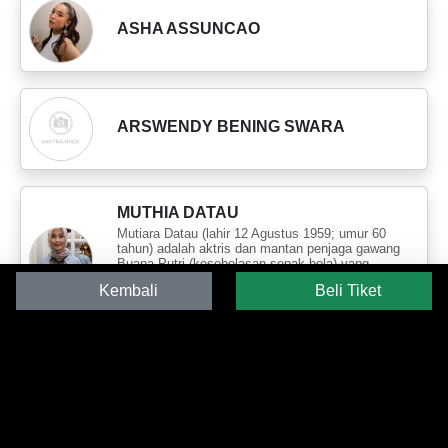
ASHA ASSUNCAO
ARSWENDY BENING SWARA
MUTHIA DATAU
Mutiara Datau (lahir 12 Agustus 1959; umur 60
tahun) adalah aktris dan mantan penjaga gawang
Buana Putri (kesebelasan sepak bola) yang
terkenal diera tahun 1980an. Ia juga pernah
Kembali
Beli Tiket
menjadi peran utama dalam film "Malu malu
Kucing" dan "Intan mendulang Cinta".
SUJIWO TEJO
Agus Hadi Sudjiwo (lahir di Jember, Jawa Timur,
31 Agustus 1962; umur 55 tahun) atau lebih
dikenal dengan nama Sujiwo Tejo adalah seorang
budayawan Indonesia. Ia pernah mengikuti kuliah