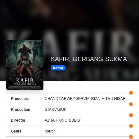
KAFIR, GERBANG SUKMA
horror
Producers
CHAND PARWEZ SERVIA, RIZA, MITHU NISAR
Production
STARVISION
Director
AZHAR KINOI LUBIS
Genre
horror