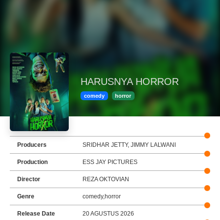
HARUSNYA HORROR
comedy
horror
Producers
SRIDHAR JETTY, JIMMY LALWANI
Production
ESS JAY PICTURES
Director
REZA OKTOVIAN
Genre
comedy,horror
Release Date
20 AGUSTUS 2026