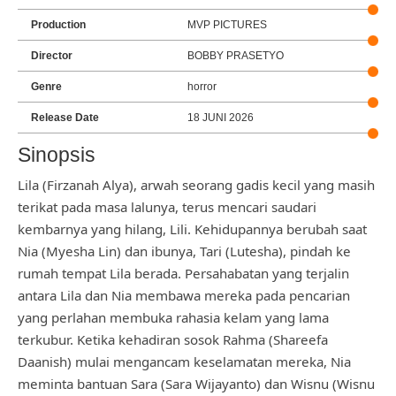
Production
MVP PICTURES
Director
BOBBY PRASETYO
Genre
horror
Release Date
18 JUNI 2026
Sinopsis
Lila (Firzanah Alya), arwah seorang gadis kecil yang masih
terikat pada masa lalunya, terus mencari saudari
kembarnya yang hilang, Lili. Kehidupannya berubah saat
Nia (Myesha Lin) dan ibunya, Tari (Lutesha), pindah ke
rumah tempat Lila berada. Persahabatan yang terjalin
antara Lila dan Nia membawa mereka pada pencarian
yang perlahan membuka rahasia kelam yang lama
terkubur. Ketika kehadiran sosok Rahma (Shareefa
Daanish) mulai mengancam keselamatan mereka, Nia
meminta bantuan Sara (Sara Wijayanto) dan Wisnu (Wisnu